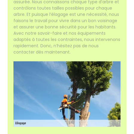
assurée. Nous connaissons chaque type d’arbre et
contrôlons toutes tailles possibles pour chaque
arbre. Et puisque l’élagage est une nécessité, nous
faisons le travail pour vivre dans un bon voisinage
et assurer une bonne sécurité pour les habitants.
Avec notre savoir-faire et nos équipements
adaptés à toutes les contraintes, nous intervenons
rapidement. Donc, n’hésitez pas de nous
contacter dès maintenant.