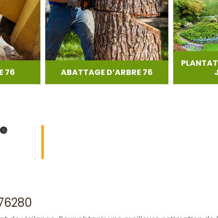
PLANTAT
 76
ABATTAGE D’ARBRE 76
ge
 76280