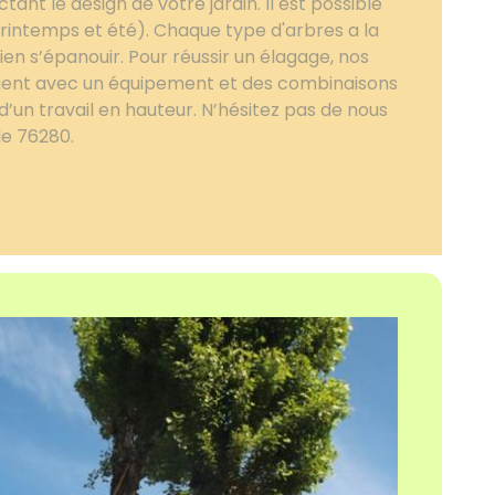
ant le design de votre jardin. Il est possible
(printemps et été). Chaque type d'arbres a la
bien s’épanouir. Pour réussir un élagage, nos
ègent avec un équipement et des combinaisons
it d’un travail en hauteur. N’hésitez pas de nous
le 76280.