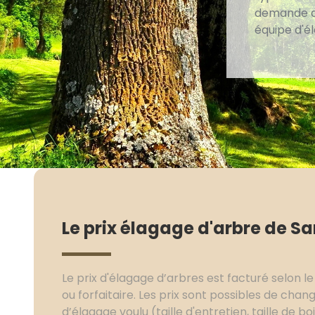
demande de
équipe d'él
Le prix élagage d'arbre de S
Le prix d'élagage d’arbres est facturé selon le
ou forfaitaire. Les prix sont possibles de chan
d’élagage voulu (taille d'entretien, taille de bo