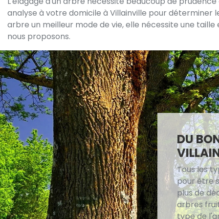
L'élagage d'un arbre nécessite beaucoup de prudence et 
analyse à votre domicile à Villainville pour déterminer l
arbre un meilleur mode de vie, elle nécessite une taille
nous proposons.
DU BON
VILLAI
Tous les ty
pour être 
plus de dé
arbres frui
type de l'