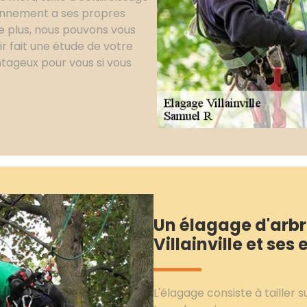
ronnement a ses propres
De plus, nous pouvons vous
ir fait une étude de votre
ntageux pour vous si vous
Un élagage d'arbr
Villainville et ses
L'élagage consiste à tailler 