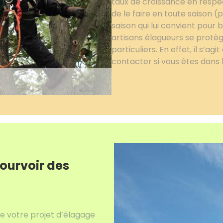
taux de croissance en respect
de le faire en toute saison 
saison qui lui convient pour 
artisans élagueurs se prot
particuliers. En effet, il s’ag
contacter si vous êtes dans 
ourvoir des
e votre projet d’élagage