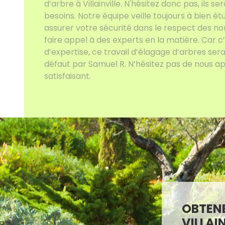
d’arbre à Villainville. N'hésitez donc pas, ils se
besoins. Notre équipe veille toujours à bien é
assurer votre sécurité dans le respect des nor
faire appel à des experts en la matière. Car 
d’expertise, ce travail d’élagage d’arbres ser
défaut par Samuel R. N’hésitez pas de nous ap
satisfaisant.
OBTENE
VILLAI