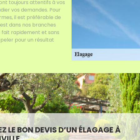
ront toujours attentifs à vos
tudier vos demandes. Pour
mes, il est préférable de
c’est dans nos branches
a fait rapidement et sans
peler pour un résultat
Z LE BON DEVIS D’UN ÉLAGAGE À
NVILLE