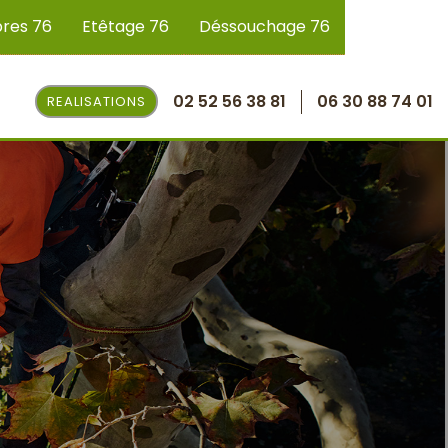
bres 76
Etêtage 76
Déssouchage 76
02 52 56 38 81
06 30 88 74 01
REALISATIONS