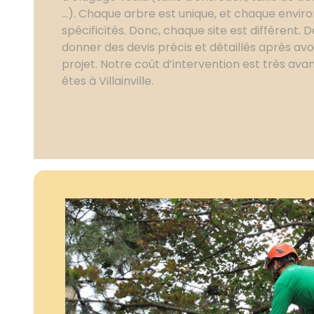
...). Chaque arbre est unique, et chaque envi
spécificités. Donc, chaque site est différent. 
donner des devis précis et détaillés après avo
projet. Notre coût d’intervention est très ava
êtes à Villainville.