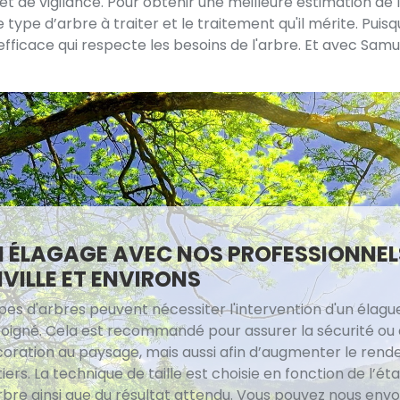
de vigilance. Pour obtenir une meilleure estimation de la
e type d’arbre à traiter et le traitement qu'il mérite. Pui
 efficace qui respecte les besoins de l'arbre. Et avec Samu
 ÉLAGAGE AVEC NOS PROFESSIONNEL
NVILLE ET ENVIRONS
pes d'arbres peuvent nécessiter l'intervention d'un élague
soigné. Cela est recommandé pour assurer la sécurité ou
coration au paysage, mais aussi afin d’augmenter le ren
tiers. La technique de taille est choisie en fonction de l’éta
arbre ainsi que du résultat attendu. Vous pouvez nous env