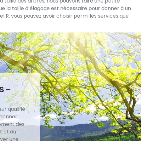
 taille des arbres, nous pouvons faire une petite
sque la taille d’élagage est nécessaire pour donner à un
el R, vous pouvez avoir choisir parmi les services que
S –
ur qualifié
 donner
dement des
t et du
oyer une