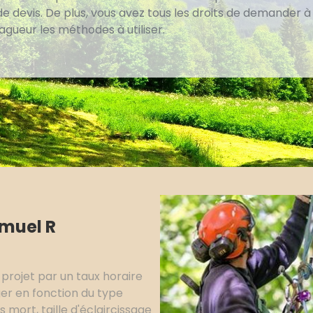
 devis. De plus, vous avez tous les droits de demander à
agueur les méthodes à utiliser.
amuel R
 projet par un taux horaire
ger en fonction du type
is mort, taille d'éclaircissage