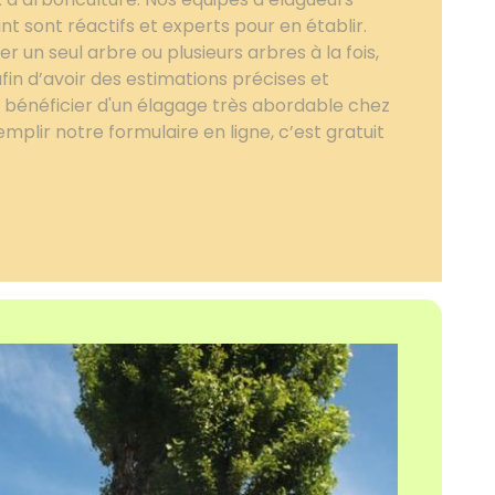
nt sont réactifs et experts pour en établir.
 un seul arbre ou plusieurs arbres à la fois,
fin d’avoir des estimations précises et
ir bénéficier d'un élagage très abordable chez
mplir notre formulaire en ligne, c’est gratuit