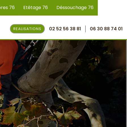
bres 76
Etêtage 76
Déssouchage 76
02 52 56 38 81
06 30 88 74 01
REALISATIONS