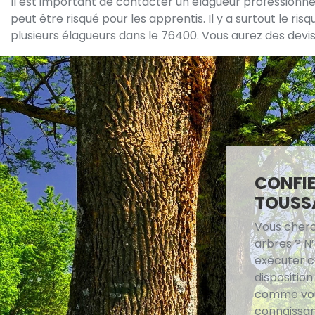
Il est important de contacter un élagueur professionnel po
peut être risqué pour les apprentis. Il y a surtout le ri
plusieurs élagueurs dans le 76400. Vous aurez des devis
CONFIE
TOUSS
Vous cherc
arbres ? N
exécuter ce
dispositio
comme vous
connaissan