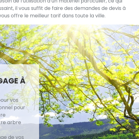
in de l’utilisation d’un matériel particulier, ce qui
saint, il vous suffit de faire des demandes de devis à
offre le meilleur tarif dans toute la ville.
GAGE À
pour vos
ionnel pour
tre
tre arbre
age de vos