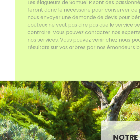
Les élagueurs de Samuel R sont des passionnés 
feront donc le nécessaire pour conserver ce
nous envoyer une demande de devis pour béné
coûteux ne veut pas dire pas que le service s
contraire. Vous pouvez contacter nos experts
nos services. Vous pouvez venir chez nous pou
résultats sur vos arbres par nos émondeurs b
NOTRE 