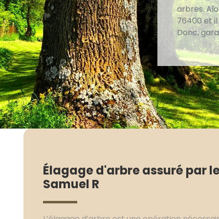
arbres. Alo
76400 et i
Donc, gara
Élagage d'arbre assuré par 
Samuel R
L’élagage d’arbre est une opération nécessair