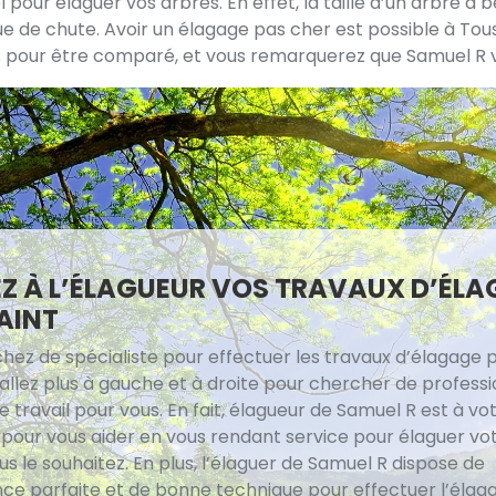
ur élaguer vos arbres. En effet, la taille d’un arbre a beso
sque de chute. Avoir un élagage pas cher est possible à Tous
 pour être comparé, et vous remarquerez que Samuel R vous 
Z À L’ÉLAGUEUR VOS TRAVAUX D’ÉLA
AINT
hez de spécialiste pour effectuer les travaux d’élagage 
’allez plus à gauche et à droite pour chercher de profess
 travail pour vous. En fait, élagueur de Samuel R est à vo
n pour vous aider en vous rendant service pour élaguer vo
 le souhaitez. En plus, l’élaguer de Samuel R dispose de
ce parfaite et de bonne technique pour effectuer l’élag