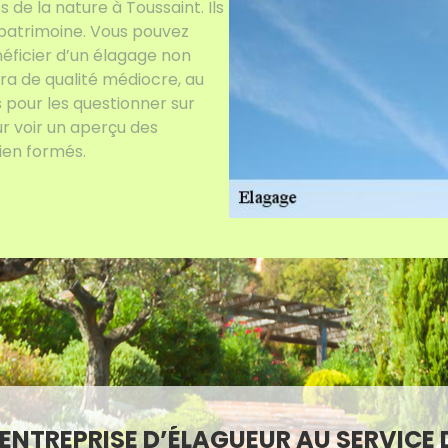
de la nature à Toussaint. Ils
 patrimoine. Vous pouvez
ficier d’un élagage non
era de qualité médiocre, au
 pour les questionner sur
r voir un aperçu des
ien formés.
ENTREPRISE D’ÉLAGUEUR AU SERVICE 