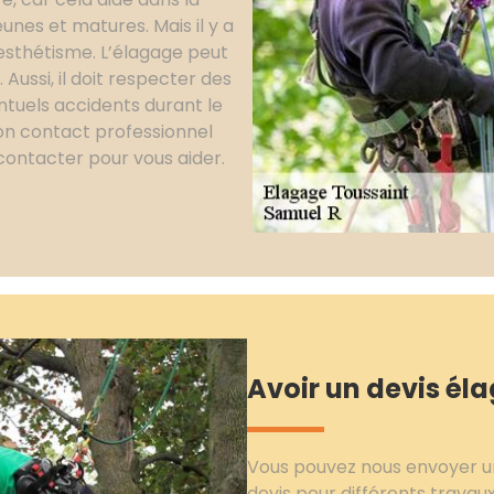
nes et matures. Mais il y a
 esthétisme. L’élagage peut
Aussi, il doit respecter des
ntuels accidents durant le
 bon contact professionnel
contacter pour vous aider.
Avoir un devis él
Vous pouvez nous envoyer un
devis pour différents travau