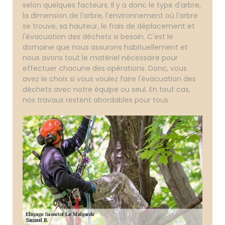
selon quelques facteurs. Il y a donc le type d'arbre,
la dimension de l'arbre, l'environnement où l'arbre
se trouve, sa hauteur, le frais de déplacement et
l'évacuation des déchets si besoin. C'est le
domaine que nous assurons habituellement et
nous avons tout le matériel nécessaire pour
effectuer chacune des opérations. Donc, vous
avez le choix si vous voulez faire l'évacuation des
déchets avec notre équipe ou seul. En tout cas,
nos travaux restent abordables pour tous.