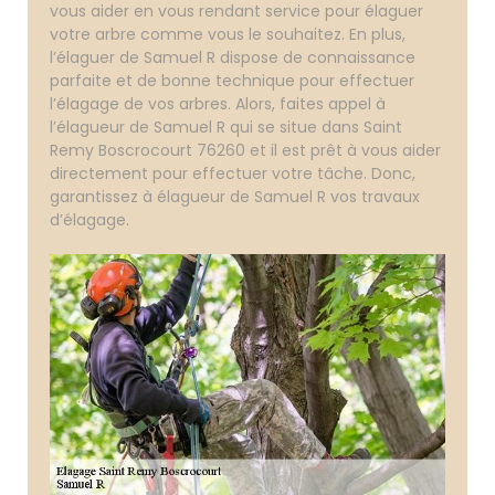
vous aider en vous rendant service pour élaguer
votre arbre comme vous le souhaitez. En plus,
l’élaguer de Samuel R dispose de connaissance
parfaite et de bonne technique pour effectuer
l’élagage de vos arbres. Alors, faites appel à
l’élagueur de Samuel R qui se situe dans Saint
Remy Boscrocourt 76260 et il est prêt à vous aider
directement pour effectuer votre tâche. Donc,
garantissez à élagueur de Samuel R vos travaux
d’élagage.