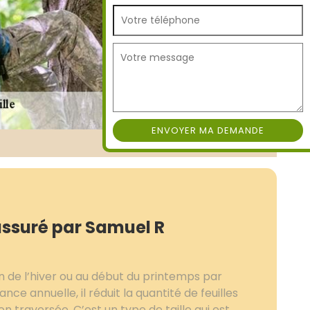
assuré par Samuel R
in de l’hiver ou au début du printemps par
nce annuelle, il réduit la quantité de feuilles
on traversée. C’est un type de taille qui est