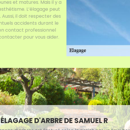
nes et matures. Mais il y a
 esthétisme. L’élagage peut
Aussi, il doit respecter des
ntuels accidents durant le
 bon contact professionnel
contacter pour vous aider.
X ÉLAGAGE D'ARBRE DE SAMUEL R