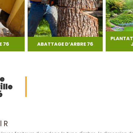
PLANTAT
 76
ABATTAGE D’ARBRE 76
ge
ille
é
l R