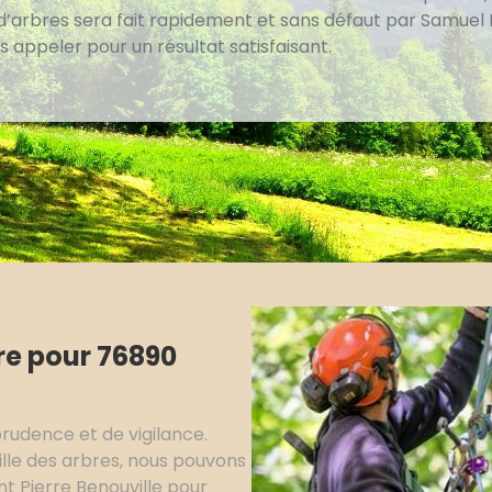
d’arbres sera fait rapidement et sans défaut par Samuel R
 appeler pour un résultat satisfaisant.
re pour 76890
rudence et de vigilance.
ille des arbres, nous pouvons
nt Pierre Benouville pour