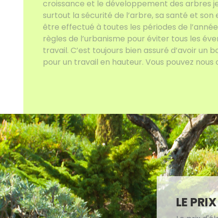
croissance et le développement des arbres jeu
surtout la sécurité de l’arbre, sa santé et son
être effectué à toutes les périodes de l’année. 
règles de l’urbanisme pour éviter tous les éve
travail. C’est toujours bien assuré d’avoir un
pour un travail en hauteur. Vous pouvez nous 
LE PRI