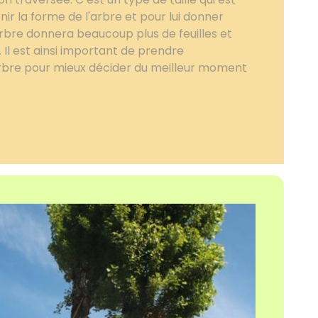
ir la forme de l'arbre et pour lui donner
arbre donnera beaucoup plus de feuilles et
Il est ainsi important de prendre
arbre pour mieux décider du meilleur moment