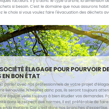
ques facteurs. Il y a donc le type d'arbre, la dimension de
échets si besoin. C'est le domaine que nous assurons habi
le choix si vous voulez faire l'évacuation des déchets av
SOCIÉTÉ ÉLAGAGE POUR POURVOIR D
 EN BON ÉTAT
z parler avec nos professionnels de votre projet d’élaga
rre Benouville. N'hésitez donc pas, ils seront toujours atten
tre équipe veille toujours à bien étudier vos demandes. P
ité dans le respect des normes, il est préférable de fair
 en la matière. Car c’est dans nos branches d’expertise, 