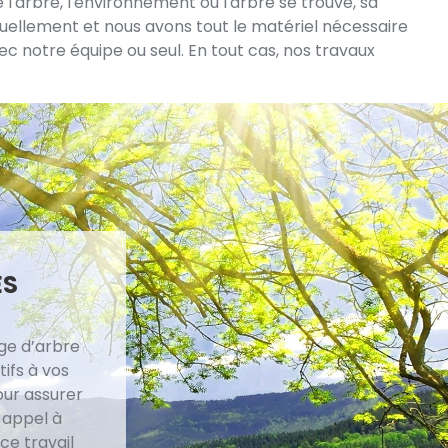
 l'arbre, l'environnement où l'arbre se trouve, sa
tuellement et nous avons tout le matériel nécessaire
ec notre équipe ou seul. En tout cas, nos travaux
ES
ge d’arbre
tifs à vos
our assurer
e appel à
ce travail