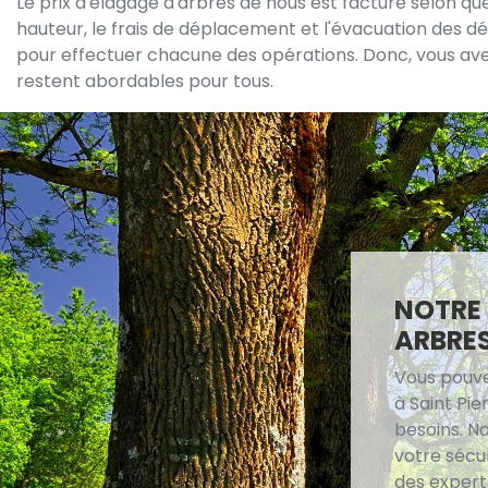
Le prix d'élagage d'arbres de nous est facturé selon quel
hauteur, le frais de déplacement et l'évacuation des d
pour effectuer chacune des opérations. Donc, vous avez 
restent abordables pour tous.
NOTRE 
ARBRES
Vous pouve
à Saint Pie
besoins. No
votre sécur
des experts