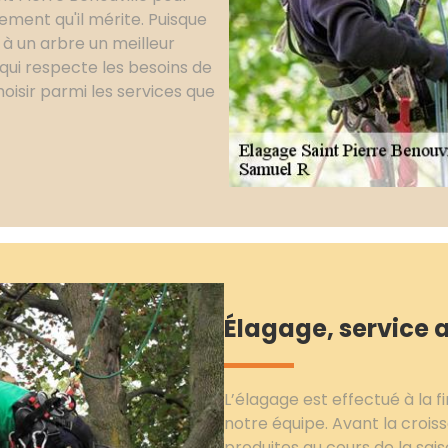
tement qu'il mérite. Puisque
 à un arbre un meilleur
 qui respecte les besoins de
hoisir parmi les services que
Élagage, service 
L’élagage est effectué à la f
notre équipe. Avant la croissa
produites au cours de la sais