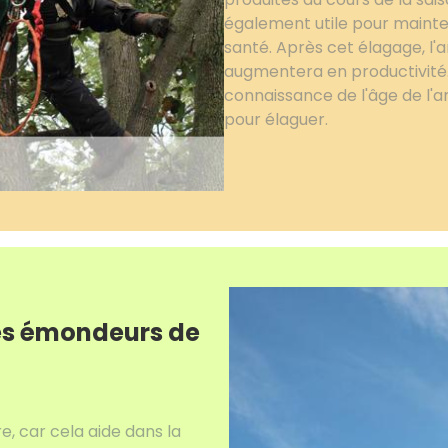
également utile pour mainten
santé. Après cet élagage, l'
augmentera en productivité. 
connaissance de l'âge de l'
pour élaguer.
les émondeurs de
e, car cela aide dans la