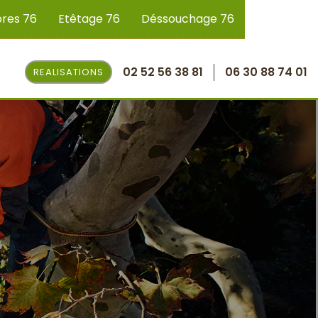
bres 76
Etêtage 76
Déssouchage 76
02 52 56 38 81
06 30 88 74 01
REALISATIONS