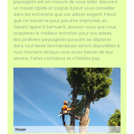
paysagiste est en mesure de vous aider. Assurant
un travail rapide et soigné, il peut vous conseiller
dans les entretiens que vos arbres exigent. Parce
que ce travail ne peut pas être improvisé, en
faisant appel à Samuel R, assurez-vous que vous
acquerrez le meilleur entretien pour vos arbres.
Nos jardiniers paysagistes pouvant se déplacer
dans tout Nesle Normandeuse seront disponibles à
tout moment lorsque vous aurez besoin de leur
service. Faites confiance et n'hésitez pas.