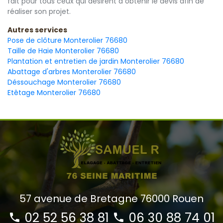
fait pour tous ceux qui désirent à obtenir le devis afin de
réaliser son projet.
Autres services
Pose de clôture Monterolier 76680
Taille de Haie Monterolier 76680
Plantation et entretien de jardin Monterolier 76680
Abattage d'arbres Monterolier 76680
Déssouchage Monterolier 76680
Etêtage Monterolier 76680
57 avenue de Bretagne 76000 Rouen
02 52 56 38 81
06 30 88 74 01