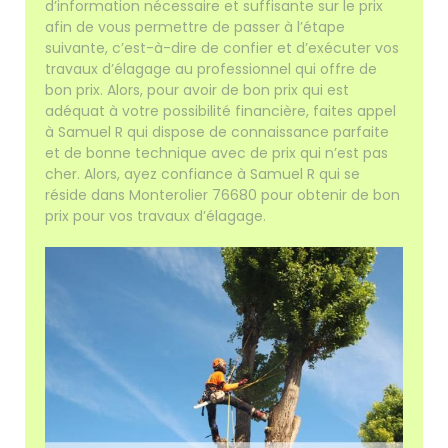
d’information nécessaire et suffisante sur le prix
afin de vous permettre de passer à l’étape
suivante, c’est-à-dire de confier et d’exécuter vos
travaux d’élagage au professionnel qui offre de
bon prix. Alors, pour avoir de bon prix qui est
adéquat à votre possibilité financière, faites appel
à Samuel R qui dispose de connaissance parfaite
et de bonne technique avec de prix qui n’est pas
cher. Alors, ayez confiance à Samuel R qui se
réside dans Monterolier 76680 pour obtenir de bon
prix pour vos travaux d’élagage.