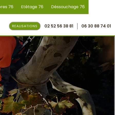
bres 76
Etêtage 76
Déssouchage 76
02 52 56 38 81
06 30 88 74 01
REALISATIONS