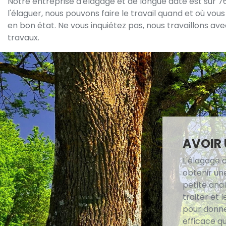
Notre entreprise d'élagage et de longue date est sur 
l'élaguer, nous pouvons faire le travail quand et où vo
en bon état. Ne vous inquiétez pas, nous travaillons avec
travaux.
AVOIR 
L'élagage 
obtenir une
petite ana
traiter et 
pour donner
efficace qu