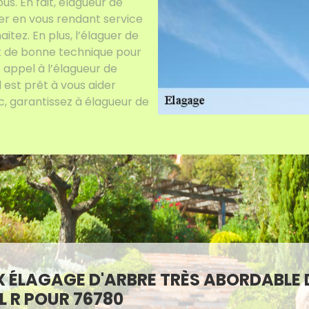
us. En fait, élagueur de
der en vous rendant service
tez. En plus, l’élaguer de
t de bonne technique pour
s appel à l’élagueur de
 est prêt à vous aider
, garantissez à élagueur de
X ÉLAGAGE D'ARBRE TRÈS ABORDABLE 
 R POUR 76780