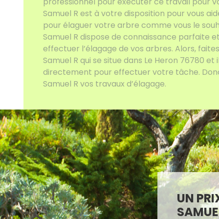
professionnel pour exécuter ce travail pour vo
Samuel R est à votre disposition pour vous ai
pour élaguer votre arbre comme vous le souhai
Samuel R dispose de connaissance parfaite e
effectuer l’élagage de vos arbres. Alors, faite
Samuel R qui se situe dans Le Heron 76780 et il
directement pour effectuer votre tâche. Donc
Samuel R vos travaux d’élagage.
UN PRI
SAMUEL