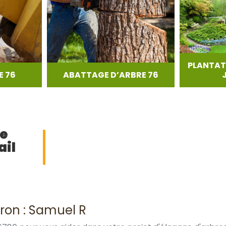
PLANTAT
 76
ABATTAGE D’ARBRE 76
ge
ail
ron : Samuel R