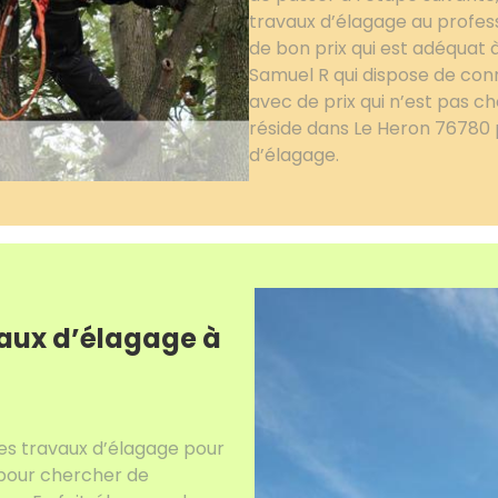
travaux d’élagage au professi
de bon prix qui est adéquat à
Samuel R qui dispose de con
avec de prix qui n’est pas ch
réside dans Le Heron 76780 
d’élagage.
vaux d’élagage à
les travaux d’élagage pour
e pour chercher de