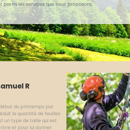
ir parmi les services que nous proposons.
Samuel R
au début du printemps par
éduit la quantité de feuilles
t un type de taille qui est
rbre et pour lui donner