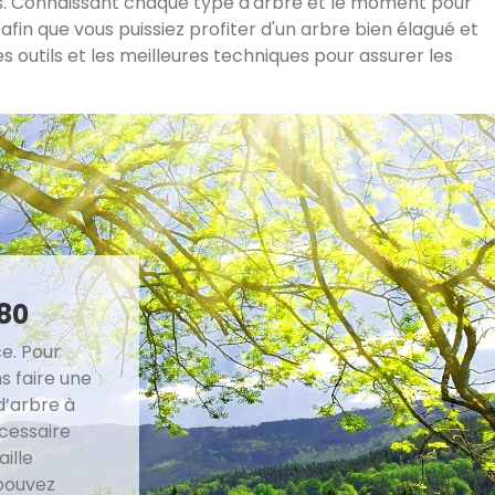
es. Connaissant chaque type d'arbre et le moment pour
fin que vous puissiez profiter d'un arbre bien élagué et
es outils et les meilleures techniques pour assurer les
80
e. Pour
s faire une
d’arbre à
écessaire
ille
 pouvez