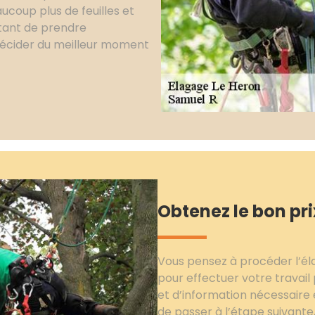
ucoup plus de feuilles et
rtant de prendre
décider du meilleur moment
Obtenez le bon pr
Vous pensez à procéder l’él
pour effectuer votre travai
et d’information nécessaire e
de passer à l’étape suivante