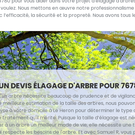
76780 pour vous aider dans votre projet d'élagage d'arbr
us voulez. Nous mettons en œuvre notre professionnalisme a
 l’efficacité, la sécurité et la propreté. Nous avons tous l
UN DEVIS ÉLAGAGE D'ARBRE POUR 767
d'un arbre nécessite beaucoup de prudence et de vigilanc
 meilleure estimation de la taille des arbres, nous pouvon
lyse à votre domicile à Le Heron pour déterminer le type 
le traitement qu'il mérite. Puisque la taille d’élagage est n
 à un arbre un meilleur mode de vie, elle nécessite une ta
i respecte les besoins de l'arbre. Et avec Samuel R, vous