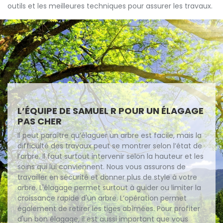
outils et les meilleures techniques pour assurer les travaux.
L’ÉQUIPE DE SAMUEL R POUR UN ÉLAGAGE
PAS CHER
Il peut paraître qu’élaguer un arbre est facile, mais la
difficulté des travaux peut se montrer selon l’état de
l’arbre. Il faut surtout intervenir selon la hauteur et les
soins qui lui conviennent. Nous vous assurons de
travailler en sécurité et donner plus de style à votre
arbre. L'élagage permet surtout à guider ou limiter la
croissance rapide d'un arbre. L’opération permet
également de retirer les tiges abîmées. Pour profiter
d'un bon élagage, il est aussi important que vous