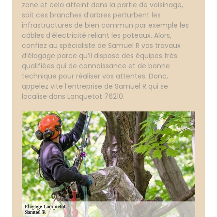
zone et cela atteint dans la partie de voisinage,
soit ces branches d’arbres perturbent les
infrastructures de bien commun par exemple les
câbles d’électricité reliant les poteaux. Alors,
confiez au spécialiste de Samuel R vos travaux
d’élagage parce qu’il dispose des équipes très
qualifiées qui de connaissance et de bonne
technique pour réaliser vos attentes. Donc,
appelez vite l’entreprise de Samuel R qui se
localise dans Lanquetot 76210.