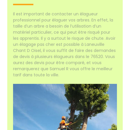
Il est important de contacter un élagueur
professionnel pour élaguer vos arbres. En effet, la
taille d’un arbre a besoin de l’utilisation d’un
matériel particulier, ce qui peut être risqué pour
les apprentis. Il y a surtout le risque de chute. Avoir
un élagage pas cher est possible à Laneuville
Chant D Oisel, il vous suffit de faire des demandes
de devis à plusieurs élagueurs dans le 76520. Vous
aurez des devis pour être comparé, et vous
remarquerez que Samuel R vous offre le meilleur
tarif dans toute la ville.