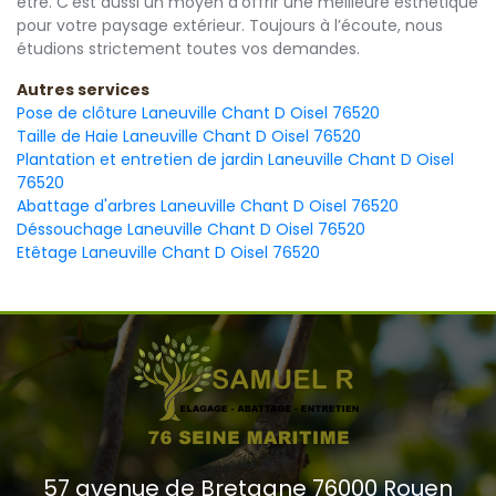
être. C'est aussi un moyen d’offrir une meilleure esthétique
pour votre paysage extérieur. Toujours à l’écoute, nous
étudions strictement toutes vos demandes.
Autres services
Pose de clôture Laneuville Chant D Oisel 76520
Taille de Haie Laneuville Chant D Oisel 76520
Plantation et entretien de jardin Laneuville Chant D Oisel
76520
Abattage d'arbres Laneuville Chant D Oisel 76520
Déssouchage Laneuville Chant D Oisel 76520
Etêtage Laneuville Chant D Oisel 76520
57 avenue de Bretagne 76000 Rouen