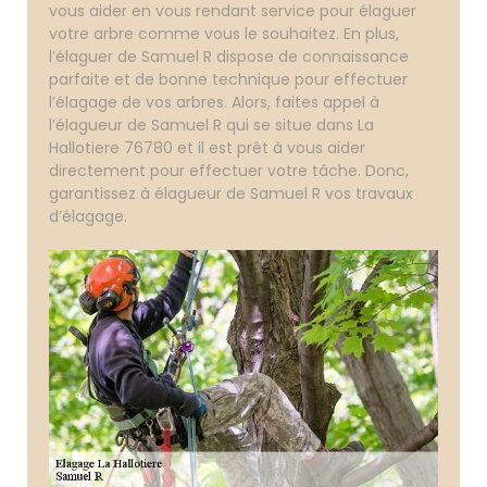
vous aider en vous rendant service pour élaguer
votre arbre comme vous le souhaitez. En plus,
l’élaguer de Samuel R dispose de connaissance
parfaite et de bonne technique pour effectuer
l’élagage de vos arbres. Alors, faites appel à
l’élagueur de Samuel R qui se situe dans La
Hallotiere 76780 et il est prêt à vous aider
directement pour effectuer votre tâche. Donc,
garantissez à élagueur de Samuel R vos travaux
d’élagage.