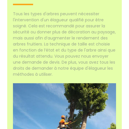
Tous les types d'arbres peuvent nécessiter
l'intervention d'un élagueur qualifié pour être
soigné. Cela est recommandé pour assurer la
sécurité ou donner plus de décoration au paysage,
mais aussi afin d’augmenter le rendement des
arbres fruitiers. La technique de taille est choisie
en fonction de l’état et du type de l'arbre ainsi que
du résultat attendu. Vous pouvez nous envoyer
une demande de devis. De plus, vous avez tous les
droits de demander à notre équipe d'élagueur les
méthodes à utiliser.