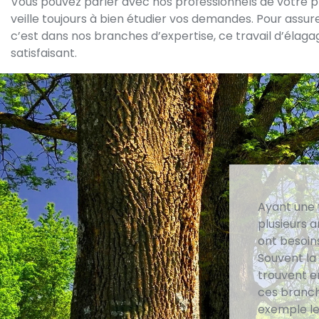
Vous pouvez parler avec nos professionnels de votre proj
veille toujours à bien étudier vos demandes. Pour assur
c’est dans nos branches d’expertise, ce travail d’élag
satisfaisant.
Ayant une 
plusieurs a
ont besoins
Souvent la 
trouvent en
ces branch
exemple les