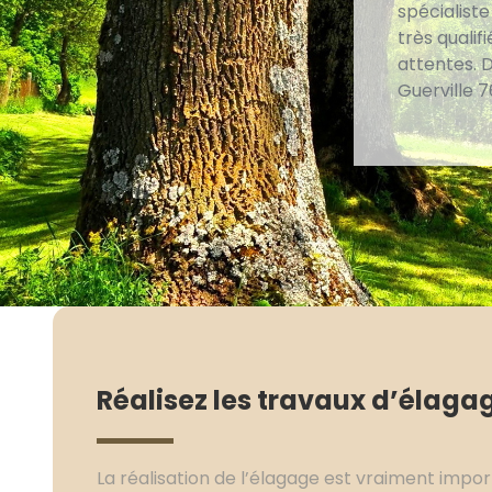
spécialist
très quali
attentes. D
Guerville 
Réalisez les travaux d’élagag
La réalisation de l’élagage est vraiment impor