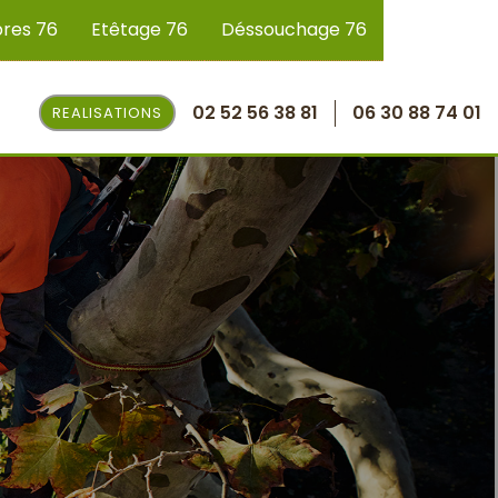
bres 76
Etêtage 76
Déssouchage 76
02 52 56 38 81
06 30 88 74 01
REALISATIONS