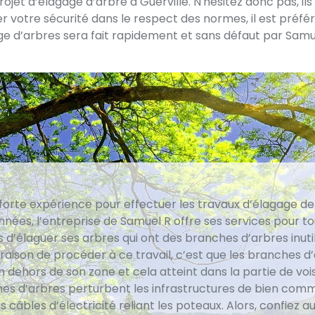
et d’élagage d’arbre à Guerville. N'hésitez donc pas, ils 
er votre sécurité dans le respect des normes, il est préfé
age d’arbres sera fait rapidement et sans défaut par Samu
forte expérience pour effectuer les travaux d’élagage de
nnées, l’entreprise de Samuel R offre ses services pour to
 d’élaguer ses arbres qui ont des branches d’arbres inutil
raison de procéder à ce travail, c’est que les branches d
 dehors de son zone et cela atteint dans la partie de vois
es d’arbres perturbent les infrastructures de bien com
 câbles d’électricité reliant les poteaux. Alors, confiez a