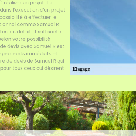
 réaliser un projet. La
dans l’exécution d’un projet
ossibilité à effectuer le
essionnel comme Samuel R
es, en détail et suffisante
elon votre possibilité
 de devis avec Samuel R est
seignements immédiats et
ffre de devis de Samuel R qui
t pour tous ceux qui désirent