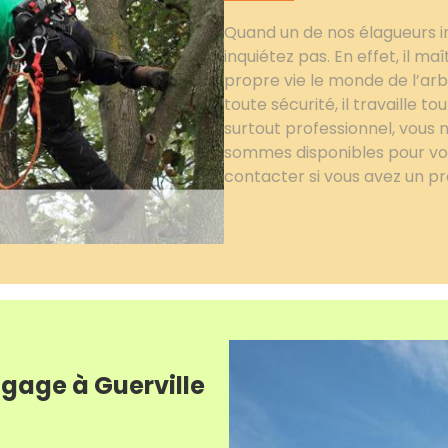
Quand un de nos élagueurs in
inquiétez pas. En effet, il m
propre vie le monde de l’arb
toute sécurité, il travaille to
surtout professionnel, vous 
sommes disponibles pour vous
contacter si vous avez un pr
agage à Guerville