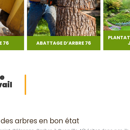
PLANTAT
 76
ABATTAGE D’ARBRE 76
ge
vail
 des arbres en bon état