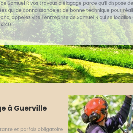
e de Samuel R vos travaux d’élagage parce qu’il dispose d
fiées qui de connaissance et de bonne technique pour réal
onc, appelez vite l’entreprise de Samuel R qui se localise
76340.
e à Guerville
tante et parfois obligatoire