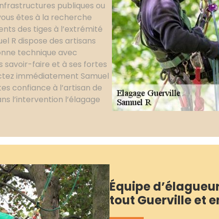
infrastructures publiques ou
vous êtes à la recherche
nts des tiges à l’extrémité
uel R dispose des artisans
 bonne technique avec
 savoir-faire et à ses fortes
ctez immédiatement Samuel
tes confiance à l’artisan de
ns l’intervention l’élagage
Équipe d’élagueur
tout Guerville et 