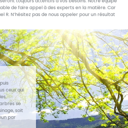
seront toujours attentifs à vos besoins. Notre équipe
rable de faire appel à des experts en la matière. Car
el R. N’hésitez pas de nous appeler pour un résultat
puis
us ceux qui
es.
’arbres se
inage, soit
mun par
u