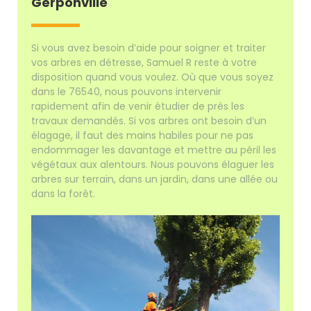
Gerponville
Si vous avez besoin d’aide pour soigner et traiter
vos arbres en détresse, Samuel R reste à votre
disposition quand vous voulez. Où que vous soyez
dans le 76540, nous pouvons intervenir
rapidement afin de venir étudier de près les
travaux demandés. Si vos arbres ont besoin d’un
élagage, il faut des mains habiles pour ne pas
endommager les davantage et mettre au péril les
végétaux aux alentours. Nous pouvons élaguer les
arbres sur terrain, dans un jardin, dans une allée ou
dans la forêt.