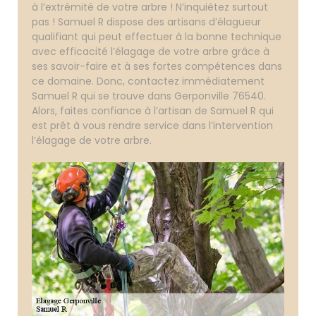
à l’extrémité de votre arbre ! N’inquiétez surtout
pas ! Samuel R dispose des artisans d’élagueur
qualifiant qui peut effectuer à la bonne technique
avec efficacité l’élagage de votre arbre grâce à
ses savoir-faire et à ses fortes compétences dans
ce domaine. Donc, contactez immédiatement
Samuel R qui se trouve dans Gerponville 76540.
Alors, faites confiance à l’artisan de Samuel R qui
est prêt à vous rendre service dans l’intervention
l’élagage de votre arbre.