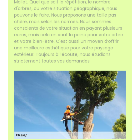
Mallet. Quel que soit la répétition, le nombre
d'arbres, ou votre situation géographique, nous
pouvons le faire. Nous proposons une taille pas
chère, mais selon les normes. Nous sommes
conscients de votre situation en payant plusieurs
euros, mais cela en vaut la peine pour votre arbre
et votre bien-être. C'est aussi un moyen d’offrir
une meilleure esthétique pour votre paysage
extérieur. Toujours à l’écoute, nous étudions
strictement toutes vos demandes.