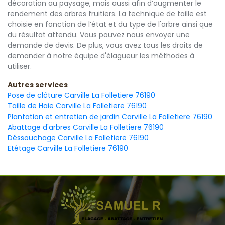
décoration au paysage, mais aussi afin d’augmenter le
rendement des arbres fruitiers. La technique de taille est
choisie en fonction de l’état et du type de l'arbre ainsi que
du résultat attendu. Vous pouvez nous envoyer une
demande de devis. De plus, vous avez tous les droits de
demander à notre équipe d'élagueur les méthodes à
utiliser.
Autres services
Pose de clôture Carville La Folletiere 76190
Taille de Haie Carville La Folletiere 76190
Plantation et entretien de jardin Carville La Folletiere 76190
Abattage d'arbres Carville La Folletiere 76190
Déssouchage Carville La Folletiere 76190
Etêtage Carville La Folletiere 76190