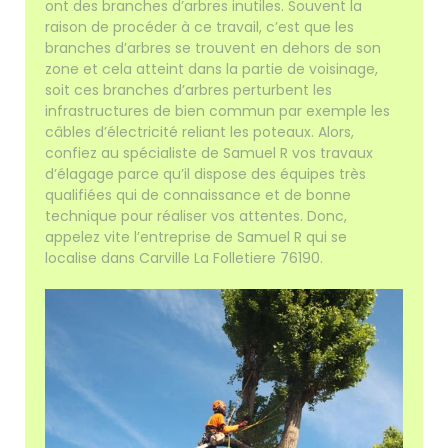
ont des branches d’arbres inutiles. Souvent la
raison de procéder à ce travail, c’est que les
branches d’arbres se trouvent en dehors de son
zone et cela atteint dans la partie de voisinage,
soit ces branches d’arbres perturbent les
infrastructures de bien commun par exemple les
câbles d’électricité reliant les poteaux. Alors,
confiez au spécialiste de Samuel R vos travaux
d’élagage parce qu’il dispose des équipes très
qualifiées qui de connaissance et de bonne
technique pour réaliser vos attentes. Donc,
appelez vite l’entreprise de Samuel R qui se
localise dans Carville La Folletiere 76190.