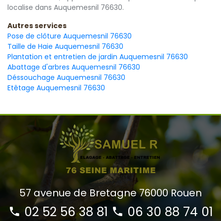
localise dans Auquemesnil 76630.
Autres services
Pose de clôture Auquemesnil 76630
Taille de Haie Auquemesnil 76630
Plantation et entretien de jardin Auquemesnil 76630
Abattage d'arbres Auquemesnil 76630
Déssouchage Auquemesnil 76630
Etêtage Auquemesnil 76630
57 avenue de Bretagne 76000 Rouen
02 52 56 38 81
06 30 88 74 01