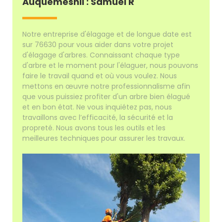
Auquemesnil : Samuel R
Notre entreprise d'élagage et de longue date est
sur 76630 pour vous aider dans votre projet
d'élagage d'arbres. Connaissant chaque type
d'arbre et le moment pour l'élaguer, nous pouvons
faire le travail quand et où vous voulez. Nous
mettons en œuvre notre professionnalisme afin
que vous puissiez profiter d'un arbre bien élagué
et en bon état. Ne vous inquiétez pas, nous
travaillons avec l’efficacité, la sécurité et la
propreté. Nous avons tous les outils et les
meilleures techniques pour assurer les travaux.