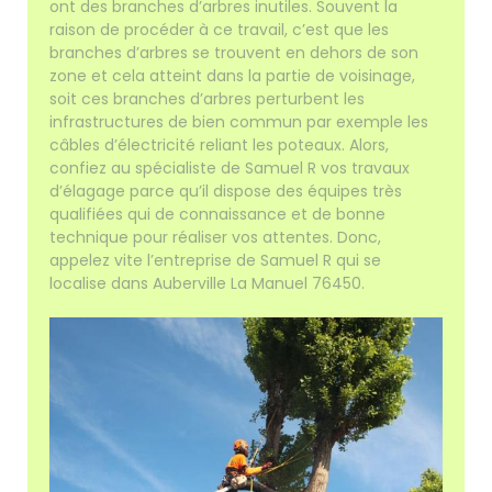
ont des branches d’arbres inutiles. Souvent la
raison de procéder à ce travail, c’est que les
branches d’arbres se trouvent en dehors de son
zone et cela atteint dans la partie de voisinage,
soit ces branches d’arbres perturbent les
infrastructures de bien commun par exemple les
câbles d’électricité reliant les poteaux. Alors,
confiez au spécialiste de Samuel R vos travaux
d’élagage parce qu’il dispose des équipes très
qualifiées qui de connaissance et de bonne
technique pour réaliser vos attentes. Donc,
appelez vite l’entreprise de Samuel R qui se
localise dans Auberville La Manuel 76450.