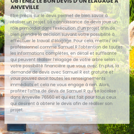
OBTENEZ LE BON DEVIS D’UN ÉLAGAGE À
ANVEVILLE
Etre précis sur le devis permet de bien savoir à
réaliser un projet. La connaissance de devis joue un
rôle primordial dans l’exécution d’un projet afin de
bien prendre la décision suivant votre possibilité à
effectuer le travail d’élagage. Pour cela, mettez au
professionnel comme Samuel R l’obtention de toutes
les informations complètes, en détail et suffisante
qui peuvent réaliser l’élagage de votre arbre selon
votre possibilité financière que vous avez. En plus, la
demande de devis avec Samuel R est gratuite et
vous pouvez avoir toutes les renseignements
immédiats et cela ne vous engage à rien. Alors,
profitez l’offre de devis de Samuel R qui se localise
dans Anveville 76560 et qui est fait pour tous ceux
qui désirent à obtenir le devis afin de réaliser son
projet.