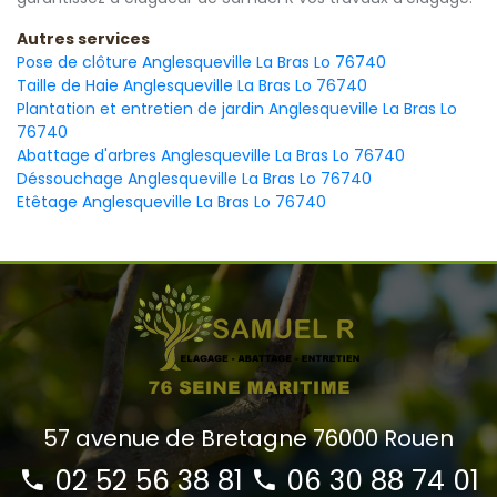
Autres services
Pose de clôture Anglesqueville La Bras Lo 76740
Taille de Haie Anglesqueville La Bras Lo 76740
Plantation et entretien de jardin Anglesqueville La Bras Lo
76740
Abattage d'arbres Anglesqueville La Bras Lo 76740
Déssouchage Anglesqueville La Bras Lo 76740
Etêtage Anglesqueville La Bras Lo 76740
57 avenue de Bretagne 76000 Rouen
02 52 56 38 81
06 30 88 74 01