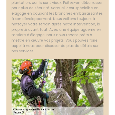
plantation, car ils sont vieux. Faites-en débarrasser
pour plus de sécurité. Samuel R est spécialisé en
élagage en coupant les branches embarrassantes
à son développement. Nous veillons toujours à
nettoyer votre terrain après notre intervention, la
propreté avant tout. Avec une équipe aguerrie en
matière d’élagage, nous nous tenons prêts à
mettre en œuvre vos projets. Vous pouvez faire
appel à nous pour disposer de plus de détails sur
nos services.