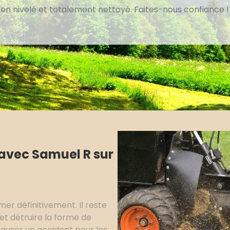
bien nivelé et totalement nettoyé. Faites-nous confiance !
 avec Samuel R sur
er définitivement. Il reste
et détruire la forme de
auser un accident pour les