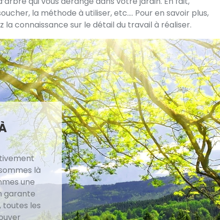
arbre qui vous dérange dans votre jardin. En fait,
soucher, la méthode à utiliser, etc…. Pour en savoir plus,
 connaissance sur le détail du travail à réaliser.
À
itivement
s sommes là
ommes une
n garante
 toutes les
rouver