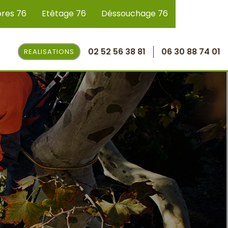
bres 76
Etêtage 76
Déssouchage 76
02 52 56 38 81
06 30 88 74 01
REALISATIONS