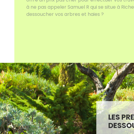
à ne pas appeler Samuel R qui se situe à Ric
dessoucher vos arbres et haies ?
LES PR
DESSO