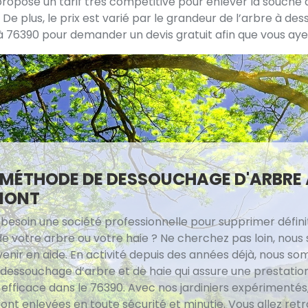
opose un tarif très compétitive pour enlever la souche d’
 De plus, le prix est varié par le grandeur de l’arbre à des
6390 pour demander un devis gratuit afin que vous ayez la
 MÉTHODE DE DESSOUCHAGE D'ARBRE 
MONT
besoin une société professionnelle pour supprimer défin
de votre arbre ou votre haie ? Ne cherchez pas loin, nou
venir en aide. En activité depuis des années déjà, nous s
 dessouchage d’arbre et de haie qui assure une prestatio
 efficace dans le 76390. Avec nos jardiniers expérimentés,
ont enlevées en toute sécurité et minutie. Vous allez ret