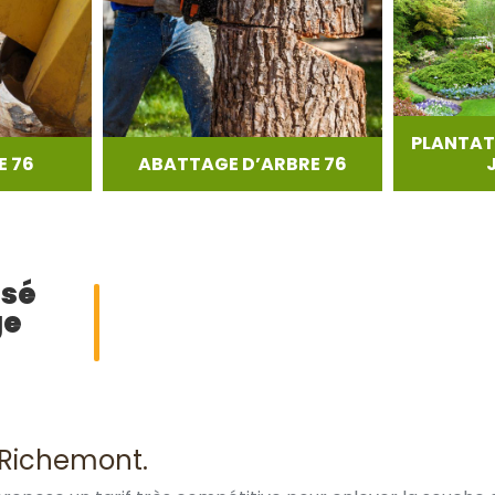
PLANTAT
 76
ABATTAGE D’ARBRE 76
isé
ge
 Richemont.