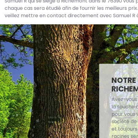
Samuel R qui se siège à Richemont dans le 76390 vous pr
chaque cas sera étudié afin de fournir les meilleurs prix.
veillez mettre en contact directement avec Samuel R à 7
NOTRE
RICHE
Avez-vous 
la souche 
pour vous 
société de
et toujours
racines ser