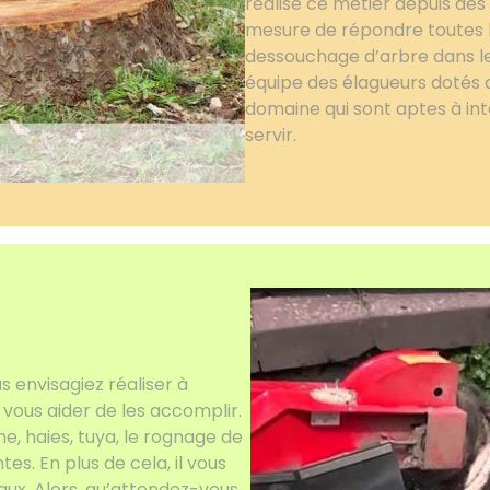
réalise ce métier depuis des
mesure de répondre toutes 
dessouchage d’arbre dans le
équipe des élagueurs dotés 
domaine qui sont aptes à in
servir.
 envisagiez réaliser à
vous aider de les accomplir.
e, haies, tuya, le rognage de
tes. En plus de cela, il vous
aux. Alors, qu’attendez-vous