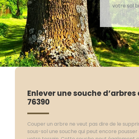
votre sol 
Enlever une souche d’arbres
76390
Couper un arbre ne veut pas dire de le supprim
sous-sol une souche qui peut encore pousser 
votre terrain. Cette souche peut également c