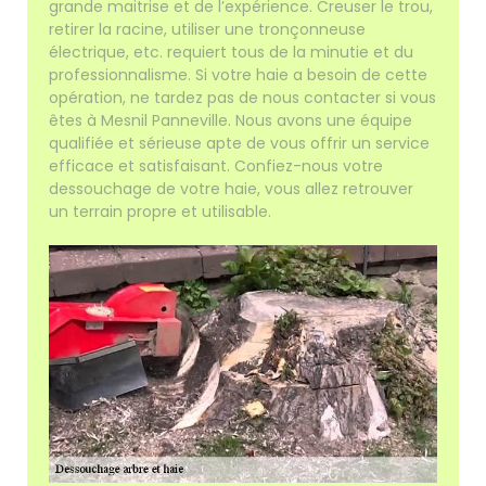
grande maitrise et de l’expérience. Creuser le trou,
retirer la racine, utiliser une tronçonneuse
électrique, etc. requiert tous de la minutie et du
professionnalisme. Si votre haie a besoin de cette
opération, ne tardez pas de nous contacter si vous
êtes à Mesnil Panneville. Nous avons une équipe
qualifiée et sérieuse apte de vous offrir un service
efficace et satisfaisant. Confiez-nous votre
dessouchage de votre haie, vous allez retrouver
un terrain propre et utilisable.