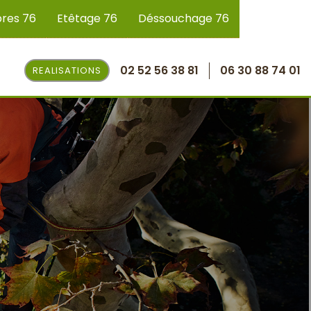
bres 76
Etêtage 76
Déssouchage 76
02 52 56 38 81
06 30 88 74 01
REALISATIONS