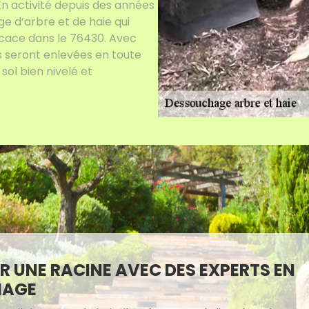
En activité depuis des années
 d’arbre et de haie qui
icace dans le 76430. Avec
es seront enlevées en toute
sol bien nivelé et
R UNE RACINE AVEC DES EXPERTS EN
NAGE