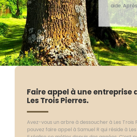
aide. Après
Faire appel à une entreprise
Les Trois Pierres.
Avez-vous un arbre à dessoucher à Les Trois Pie
pouvez faire appel à Samuel R qui réside à Les
Il réalise ce métier depuis des années. C’est p