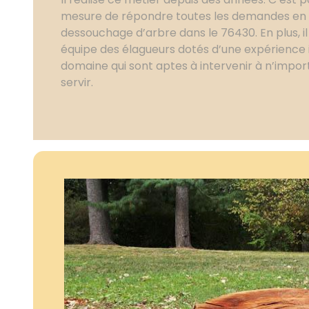
mesure de répondre toutes les demandes en 
dessouchage d’arbre dans le 76430. En plus, 
équipe des élagueurs dotés d’une expérience
domaine qui sont aptes à intervenir à n’imp
servir.