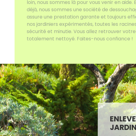
loin, nous sommes là pour vous venir en aide. 
déjà, nous sommes une société de dessouchage
assure une prestation garante et toujours eff
nos jardiniers expérimentés, toutes les racin
sécurité et minutie. Vous allez retrouver votre 
totalement nettoyé. Faites-nous confiance !
ENLEVE
JARDI