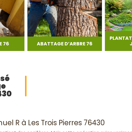
PLANTAT
 76
ABATTAGE D’ARBRE 76
isé
ge
430
el R à Les Trois Pierres 76430