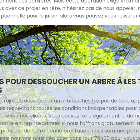
contient des conifères. Mais cette opération exige vraiment
ous avez ce projet en tête, n’hésitez pas de nous appeler
tionnelle pour le jardin alors vous pouvez vous rassurer
IS POUR DESSOUCHER UN ARBRE À LES 
S
 projet de dessoucher un arbre, n’hésitez pas de faire ap
ous respectons toutes les conditions indispensables pour 
fficace à nos clients. Vous pouvez faire également la de
 notre entreprise Samuel R, nous l’offrons gratuitement. 
e profiteur de notre bonne prestation, nous sommes parmi
 Nous pouvons nous déplacer dans tout 76430 pour vous v