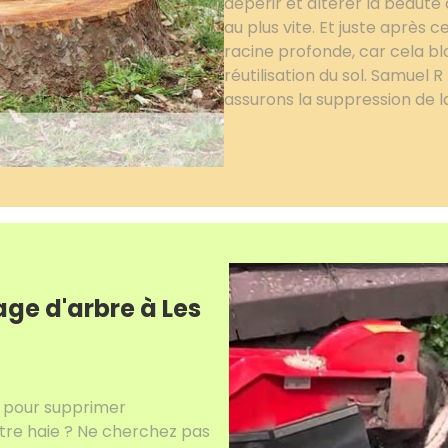
dépérir et altérer la beauté
au plus vite. Et juste après c
racine profonde, car cela bl
réutilisation du sol. Samuel
assurons la suppression de l
ge d'arbre à Les
e pour supprimer
otre haie ? Ne cherchez pas