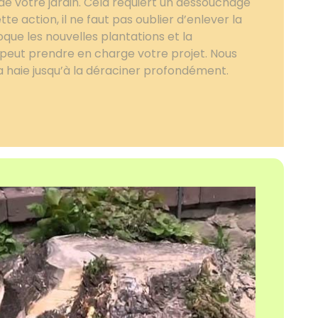
 de votre jardin. Cela requiert un dessouchage
ette action, il ne faut pas oublier d’enlever la
oque les nouvelles plantations et la
 R peut prendre en charge votre projet. Nous
a haie jusqu’à la déraciner profondément.