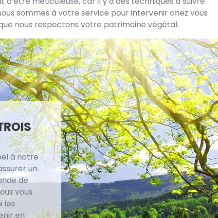
 d’être méticuleuse, car il y a des techniques à suivre
, nous sommes à votre service pour intervenir chez vous
 que nous respectons votre patrimoine végétal.
TROIS
pel à notre
assurer un
mande de
Nous vous
 les
enir en