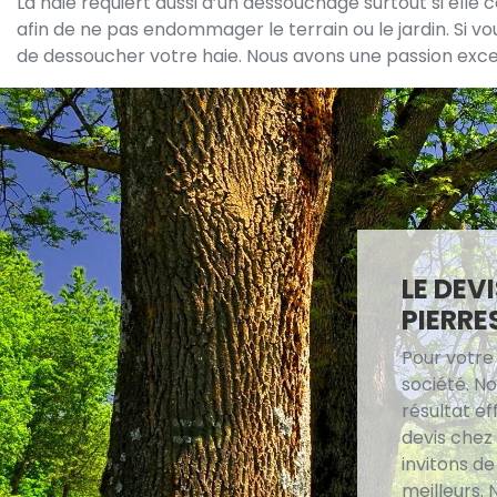
La haie requiert aussi d’un dessouchage surtout si elle 
afin de ne pas endommager le terrain ou le jardin. Si v
de dessoucher votre haie. Nous avons une passion excep
LE DEV
PIERRE
Pour votre
société. N
résultat e
devis chez
invitons d
meilleurs.